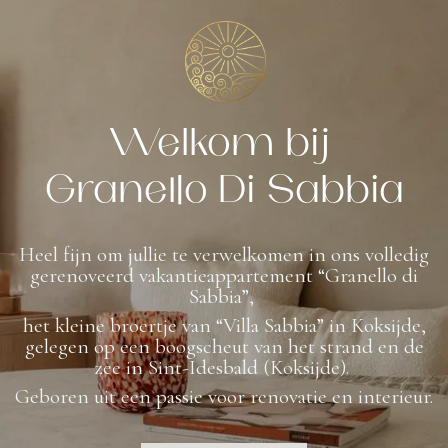
Welkom bij
Granello Di Sabbia
Heel fijn om jullie te verwelkomen in ons volledig
gerenoveerd vakantieappartement “Granello di
Sabbia”,
het kleine broertje van “Villa Sabbia” in Koksijde,
gelegen op een boogscheut van het strand en de
zee in Sint-Idesbald (Koksijde).
Geboren uit een passie voor renovatie en interieur.